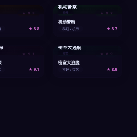
机动警察
029
030
vod/029-anime.webp
/upload/vod/030-anime.webp
★ 8.8
动漫
★ 8.7
机动警察
★ 8.8
★ 8.7
幻
科幻 / 机甲
探
密室大逃脱
d/034-
034
/upload/vod/035-
035
bp
variety.webp
★ 9.1
综艺
★ 8.9
探
密室大逃脱
★ 9.1
★ 8.9
艺
推理 / 综艺