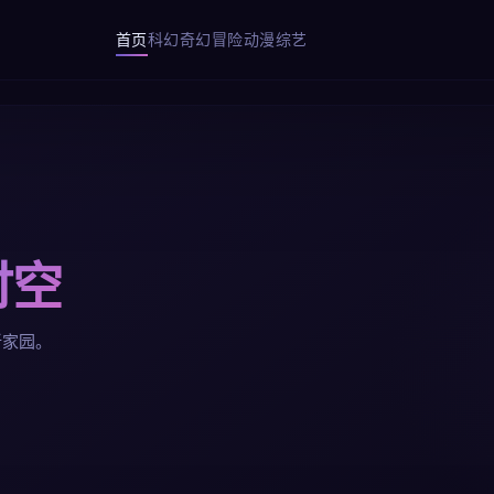
首页
科幻
奇幻
冒险
动漫
综艺
时空
新家园。