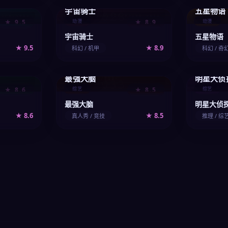
宇宙骑士
五星物语
028
nime.webp
/upload/vod/028-anime.webp
/upload/
★ 9.5
动漫
★ 8.9
动漫
宇宙骑士
五星物语
★ 9.5
★ 8.9
科幻 / 机甲
科幻 / 奇
最强大脑
明星大侦
/upload/vod/033-
033
/upload/vo
variety.webp
variety.we
★ 8.6
综艺
★ 8.5
综艺
最强大脑
明星大侦
★ 8.6
★ 8.5
真人秀 / 竞技
推理 / 综