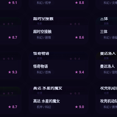
★ 9.1
★ 8.8
科幻 / 机甲
科幻 / 灾
超时空接触
三体
013
ovie.webp
/upload/vod/013-movie.webp
/uplo
★ 8.7
电影
★ 8.6
剧集
超时空接触
三体
★ 8.7
★ 8.6
科幻 / 剧情
科幻 / 悬
怪奇物语
曼达洛人
018
7-tv.webp
/upload/vod/018-tv.webp
/uplo
★ 9.3
剧集
★ 9.4
剧集
怪奇物语
曼达洛人
★ 9.3
★ 9.4
科幻 / 恐怖
科幻 / 冒
高达 水星的魔女
攻壳机动
023
2-tv.webp
/upload/vod/023-anime.webp
/upload/
★ 8.7
动漫
★ 9.0
动漫
高达 水星的魔女
攻壳机动
★ 8.7
★ 9.0
机甲 / 科幻
科幻 / 赛