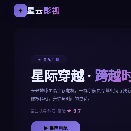
星云
影视
✦
✦ 星际巨制
星际穿越 ·
跨越
未来地球面临生存危机，一群宇航员穿越虫洞寻找
硬核科幻，亲情与时间的史诗。
★ 9.7
诺兰 执导
科幻 · 冒险
▶ 星际启航