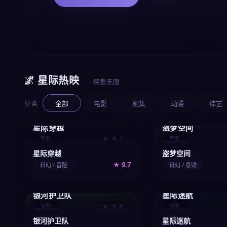
🌌 星际热映
· 探索无限
分类
全部
电影
剧集
动漫
综艺
星际穿越
盗梦空间
001
002
/upload/vod/001-movie.webp
/upload/vod/002-m
电影
★ 9.7
电影
星际穿越
盗梦空间
★ 9.7
科幻 / 冒险
科幻 / 悬疑
银河护卫队
星际迷航
006
007
/upload/vod/006-movie.webp
/upload/vod/007-m
电影
★ 9.0
电影
银河护卫队
星际迷航