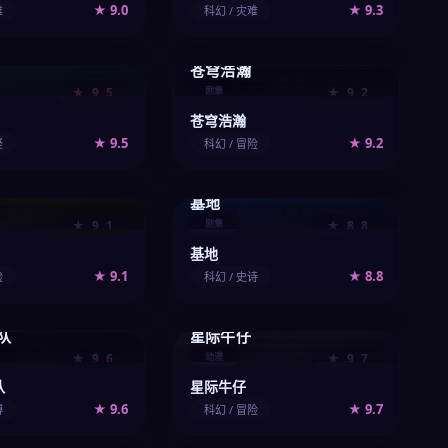
★ 9.0
★ 9.3
难
科幻 / 灾难
苍穹浩瀚
014
015
ad/vod/014-tv.webp
/upload/vod/015-tv.webp
★ 9.5
剧集
★ 9.2
苍穹浩瀚
★ 9.5
★ 9.2
疑
科幻 / 冒险
基地
019
020
ad/vod/019-tv.webp
/upload/vod/020-tv.webp
★ 9.1
剧集
★ 8.8
基地
★ 9.1
★ 8.8
险
科幻 / 史诗
队
星际牛仔
024
025
vod/024-anime.webp
/upload/vod/025-anime.webp
★ 9.6
动漫
★ 9.7
队
星际牛仔
★ 9.6
★ 9.7
博
科幻 / 冒险